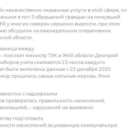
о некачественно оказанные услуги в этой сфере, по
 вошли в топ-3 обращений граждан на минувшей
ЖКХ у многих северян серьезно выросли, при этом
ацию обсудили на еженедельном оперативном
ской области.
разница между
 – пояснил министр ТЭК и ЖКХ области Дмитрий
приборов учета снимаются 23 числа каждого
чет были включены данные с 23 декабря 2020
 период пришлись самые сильные морозы. Этим
овместно с надзорными
ов проверялась правильность начислений,
низацией, – нарушений не выявлено.
ству подготовить
ности начислений за указанную коммунальную