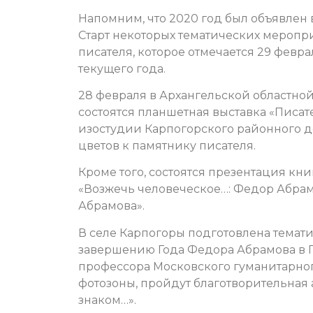
Напомним, что 2020 год был объявлен 
Старт некоторых тематических меропр
писателя, которое отмечается 29 февра
текущего года.
28 февраля в Архангельской областно
состоятся планшетная выставка «Писате
изостудии Карпогорского районного д
цветов к памятнику писателя.
Кроме того, состоятся презентация кн
«Возжечь человеческое…: Федор Абрам
Абрамова».
В селе Карпогоры подготовлена тема
завершению Года Федора Абрамова в П
профессора Московского гуманитарного
фотозоны, пройдут благотворительная 
знаком…».