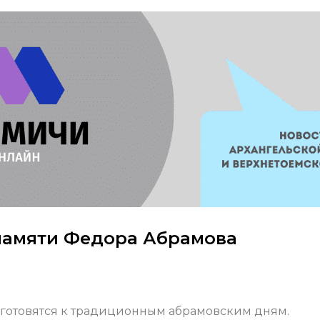
памяти Федора Абрамова
е готовятся к традиционным абрамовским дням.