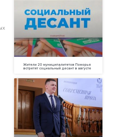
ых
Жители 20 муниципалитетов Поморья
встретят социальный десант в августе