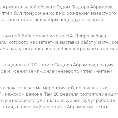
в Архангельской области Годом Федора Абрамова.
иятий был приурочен ко дню рождения известного
ля, а их итог организаторы подведут в феврале
й научной библиотеке имени Н.А. Добролюбова
ль, которого не хватает» и выставка работ участнико
ома народного творчества. Запланировано возложе
иг, изданных к 100-летию Федора Абрамова, лекция
ов и Ксения Гемп», онлайн-мероприятия «Читаем
тическая программа мероприятий, посвященных
инежском районе. Там 26 февраля состоятся лекци
 университета, уличная экскурсия, будут работать
акция, творческий вечер «Я с Абрамовым не был