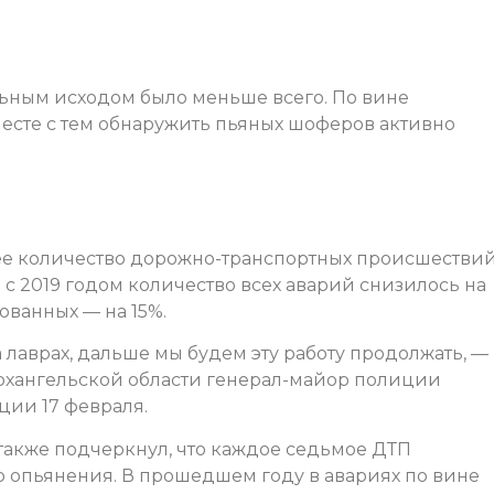
льным исходом было меньше всего. По вине
месте с тем обнаружить пьяных шоферов активно
ее количество дорожно-транспортных происшествий
с 2019 годом количество всех аварий снизилось на
ованных — на 15%.
а лаврах, дальше мы будем эту работу продолжать, —
рхангельской области генерал-майор полиции
ии 17 февраля.
акже подчеркнул, что каждое седьмое ДТП
о опьянения. В прошедшем году в авариях по вине