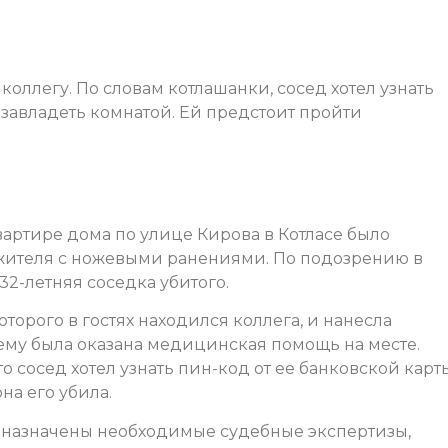
оллегу. По словам котлашанки, сосед хотел узнать
 завладеть комнатой. Ей предстоит пройти
артире дома по улице Кирова в Котласе было
 жителя с ножевыми ранениями. По подозрению в
2-летняя соседка убитого.
оторого в гостях находился коллега, и нанесла
му была оказана медицинская помощь на месте.
 сосед хотел узнать пин-код от ее банковской карты
на его убила.
, назначены необходимые судебные экспертизы,