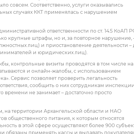
ыло совсем. Соответственно, услуги оказывались
льных случаях ККТ применялась с нарушением
министративной ответственности по ст. 14.5 КоАП Р
ко крупные штрафы, но и, за повторное нарушение, 
лжностных лиц) и приостановление деятельности – 
ринимателей и юридических лиц).
бы, контрольные визиты проводятся в том числе на
атываются и онлайн-жалобы, с использованием
а». Сервис позволяет проверить легальность
ответствия, сообщить о них сотрудникам инспекции
го времени не занимает – достаточно просто
м, на территории Архангельской области и НАО
ов общественного питания, к которым относятся
ельность в этой сфере осуществляют более 900 субъек
ни обязаны применять кассы и выдавать покупател