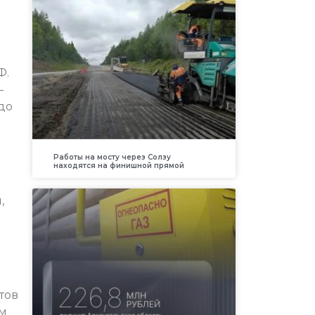
Ф.
–
до
Работы на мосту через Солзу
находятся на финишной прямой
,
тов
ям