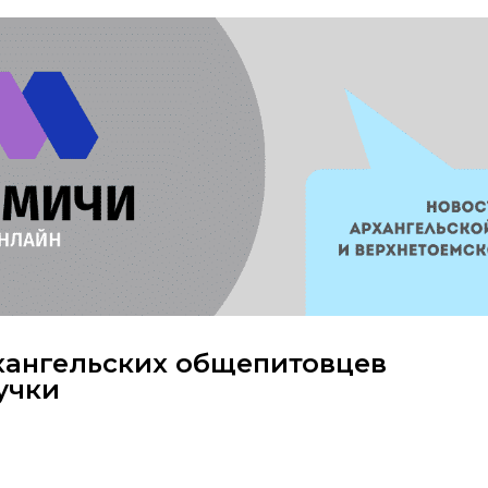
рхангельских общепитовцев
учки