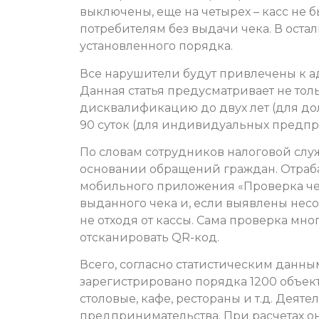
выключены, еще на четырех – касс не б
потребителям без выдачи чека. В оста
установленного порядка.
Все нарушители будут привлечены к ад
Данная статья предусматривает не толь
дисквалификацию до двух лет (для до
90 суток (для индивидуальных предп
По словам сотрудников налоговой служ
основании обращений граждан. Отраб
мобильного приложения «Проверка чек
выданного чека и, если выявлены несо
не отходя от кассы. Сама проверка мно
отсканировать QR-код.
Всего, согласно статистическим данны
зарегистрировано порядка 1200 объект
столовые, кафе, рестораны и т.д. Деят
предпринимательства. При расчетах о