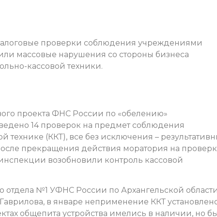
 налоговые проверки соблюдения учреждениями
ли массовые нарушения со стороны бизнеса
ольно-кассовой техники.
вого проекта ФНС России по «обелению»
ведено 14 проверок на предмет соблюдения
й технике (ККТ), все без исключения – результативн
После прекращения действия моратория на проверк
 инспекции возобновили контроль кассовой
го отдела №1 УФНС России по Архангельской област
Гаврилова, в январе неприменение ККТ установлено
ектах общепита устройства имелись в наличии, но б