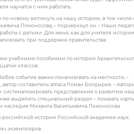
еля научатся с ним работать.
 по-новому взглянуть на нашу историю, в том числе 
ьевича Ломоносова, – подчеркнул он. – Наши педаг
аботы с детьми. Для меня, как для учителя истории
еализовать при поддержке правительства
ми учебными пособиями по истории Архангельско
цатых классов.
 Любое событие важно локализовать на местности, –
 автор-составитель атласа Роман Болдырев. – Автор
и: систематизировать представления о развитии на
кже выделить специальный раздел – показать карты
 и наследие Михаила Васильевича Ломоносова.
ом российской истории Российской академии наук.
яч экземпляров.