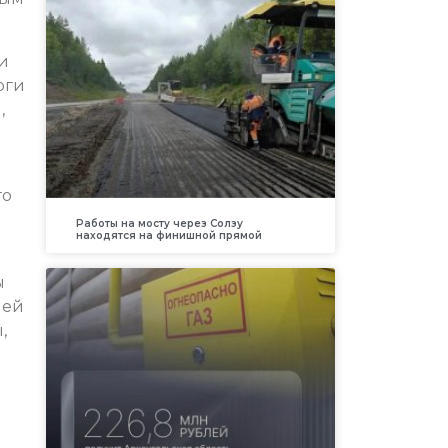
и
оги
,
го
Работы на мосту через Солзу
находятся на финишной прямой
ы
шей
,