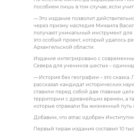
пособием лишь в том случае, если учит
— Это издание позволит действительно
через призму наследия Михаила Васил
получают уникальный инструмент для р
это особый проект, который удалось р
Архангельской области.
Издание интегрировано с современны
Севера для учеников шестых – одиннад
— История без географии – это сказка.
рассказал кандидат исторических наук,
ставили перед собой две главные цел
территории с древнейших времен, а та
которые отражали бы жизненный путь
Добавим, что атлас одобрен Институт
Первый тираж издания составил 10 тыс