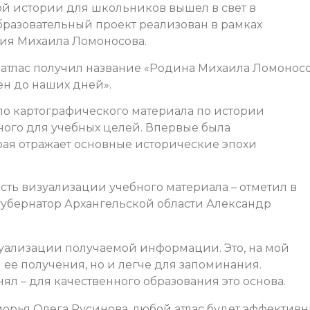
ой истории для школьников вышел в свет в
бразовательный проект реализован в рамках
ния Михаила Ломоносова.
атлас получил название «Родина Михаила Ломонос
н до наших дней».
ло картографического материала по истории
ного для учебных целей. Впервые была
ая отражает основные исторические эпохи
ость визуализации учебного материала – отметил в
 губернатор Архангельской области Александр
уализации получаемой информации. Это, на мой
я ее получения, но и легче для запоминания.
нял – для качественного образования это основа.
орья Олега Русинова, любой атлас будет эффектив