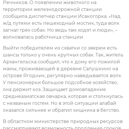
Речников. О появлении животного на
территории железнодорожной станции
сообщила диспетчер станции Исакогорка. «Над
ж/д путями есть пешеходный мостик, туда волк
загнал трёх собак. Но ведь там ходят и люди», –
волновалась работница станции.
Выйти победителем из схватки со зверем есть
шансы только у очень крупных собак. Так, житель
Архангельска сообщил, что к дому его пожилой
мамы, проживающей в деревне Сапушкино на
острове Ягодник, регулярно наведывается волк.
У пенсионерки большое подсобное хозяйство,
она держит коз. Защищает домовладение
среднеазиатская овчарка, которая и столкнулась
с незваным гостем. Но в этой ситуации алабай
оказался сильнее и обратил хищника в бегство.
В областном министерстве природных ресурсов
рассматривают возможность продления сроков