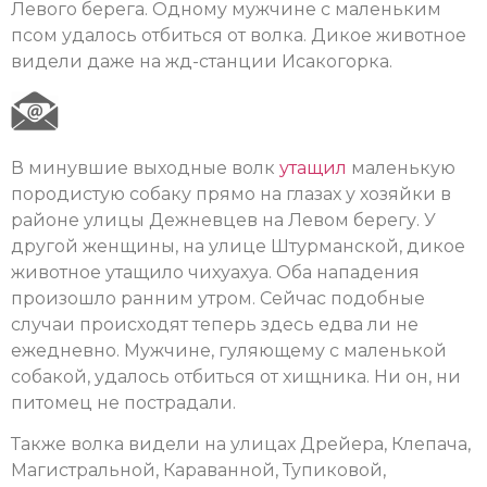
Левого берега. Одному мужчине с маленьким
псом удалось отбиться от волка. Дикое животное
видели даже на жд-станции Исакогорка.
В минувшие выходные волк
утащил
маленькую
породистую собаку прямо на глазах у хозяйки в
районе улицы Дежневцев на Левом берегу. У
другой женщины, на улице Штурманской, дикое
животное утащило чихуахуа. Оба нападения
произошло ранним утром. Сейчас подобные
случаи происходят теперь здесь едва ли не
ежедневно. Мужчине, гуляющему с маленькой
собакой, удалось отбиться от хищника. Ни он, ни
питомец не пострадали.
Также волка видели на улицах Дрейера, Клепача,
Магистральной, Караванной, Тупиковой,